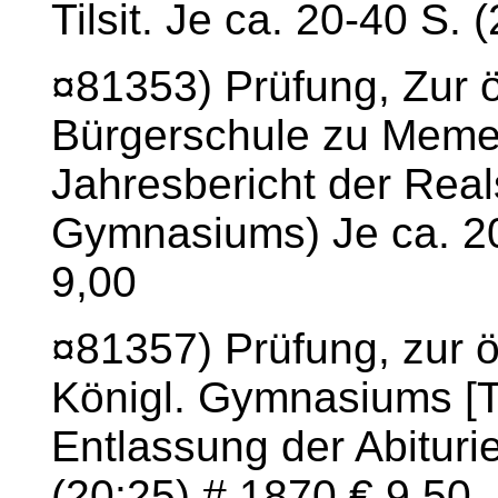
Tilsit. Je ca. 20-40 S. 
¤81353) Prüfung, Zur öf
Bürgerschule zu Memel
Jahresbericht der Rea
Gymnasiums) Je ca. 20
9,00
¤81357) Prüfung, zur öf
Königl. Gymnasiums [Til
Entlassung der Abiturie
(20:25) # 1870 € 9,50