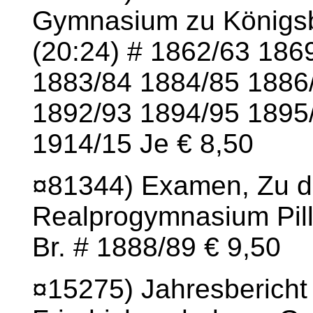
Gymnasium zu Königsber
(20:24) # 1862/63 186
1883/84 1884/85 1886
1892/93 1894/95 1895
1914/15 Je € 8,50
¤81344) Examen, Zu de
Realprogymnasium Pilla
Br. # 1888/89 € 9,50
¤15275) Jahresbericht 