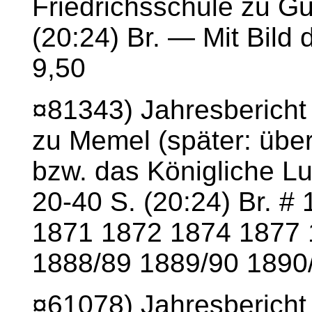
Friedrichsschule zu G
(20:24) Br. — Mit Bild
9,50
¤81343) Jahresbericht
zu Memel (später: übe
bzw. das Königliche L
20-40 S. (20:24) Br. 
1871 1872 1874 1877 
1888/89 1889/90 1890/
¤61078) Jahresbericht