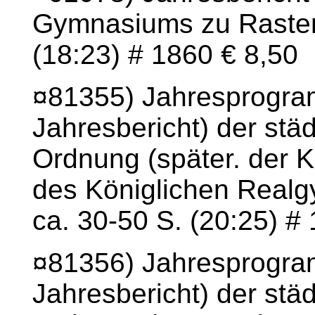
Gymnasiums zu Rastenb
(18:23) # 1860 € 8,50
¤81355) Jahresprogra
Jahresbericht) der stä
Ordnung (später. der K
des Königlichen Realgy
ca. 30-50 S. (20:25) #
¤81356) Jahresprogra
Jahresbericht) der stä