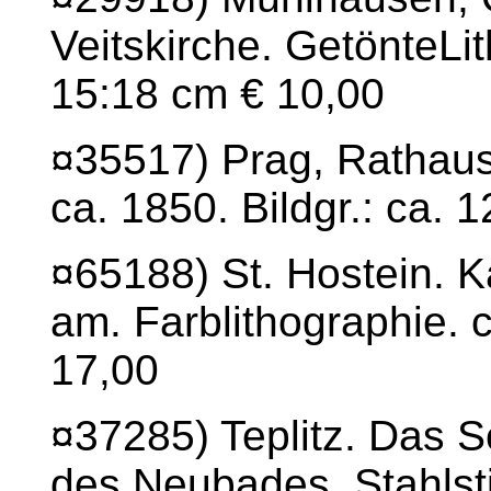
Veitskirche. GetönteLit
15:18 cm € 10,00
¤35517) Prag, Rathaus i
ca. 1850. Bildgr.: ca. 
¤65188) St. Hostein. K
am. Farblithographie. c
17,00
¤37285) Teplitz. Das S
des Neubades. Stahlst