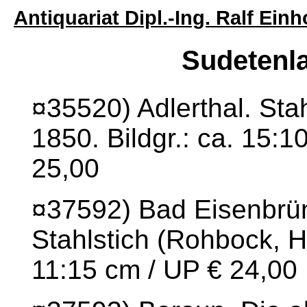
Antiquariat Dipl.-Ing. Ralf Ei
Sudetenl
¤35520) Adlerthal. Stah
1850. Bildgr.: ca. 15:1
25,00
¤37592) Bad Eisenbrün
Stahlstich (Rohbock, He
11:15 cm / UP € 24,00