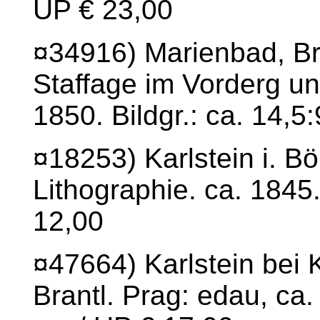
UP € 23,00
¤34916) Marienbad, B
Staffage im Vorderg und
1850. Bildgr.: ca. 14,5
¤18253) Karlstein i. 
Lithographie. ca. 1845.
12,00
¤47664) Karlstein bei K
Brantl. Prag: edau, ca.