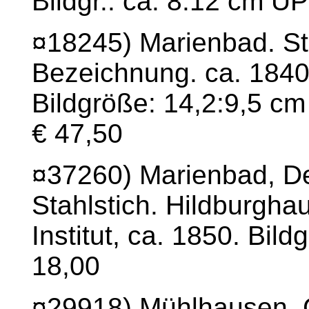
Bildgr.: ca. 8:12 cm U
¤18245) Marienbad. St
Bezeichnung. ca. 1840.
Bildgröße: 14,2:9,5 c
€ 47,50
¤37260) Marienbad, D
Stahlstich. Hildburgha
Institut, ca. 1850. Bild
18,00
¤29918) Mühlhausen, C