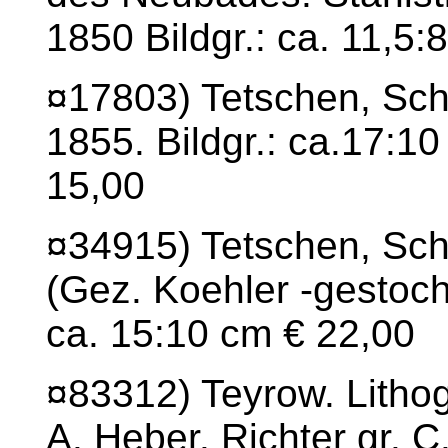
1850 Bildgr.: ca. 11,5:
¤17803) Tetschen, Schl
1855. Bildgr.: ca.17:10
15,00
¤34915) Tetschen, Schl
(Gez. Koehler -gestoch.
ca. 15:10 cm € 22,00
¤83312) Teyrow. Litho
A. Heber. Richter gr. C