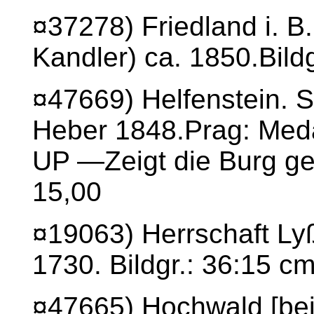
¤37278) Friedland i. B.
Kandler) ca. 1850.Bild
¤47669) Helfenstein. S
Heber 1848.Prag: Medau
UP —Zeigt die Burg ge
15,00
¤19063) Herrschaft Lyß
1730. Bildgr.: 36:15 c
¤47665) Hochwald [bei 