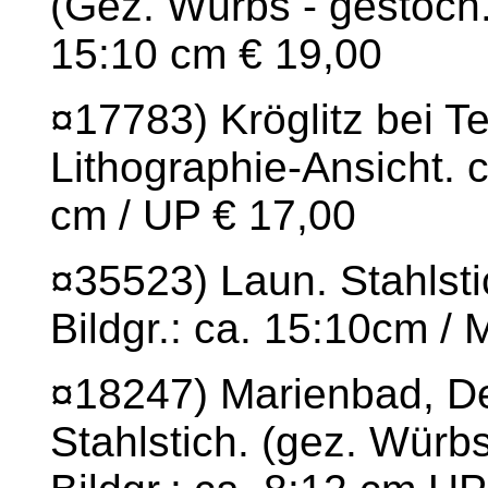
(Gez. Würbs - gestoch. 
15:10 cm € 19,00
¤17783) Kröglitz bei T
Lithographie-Ansicht. c
cm / UP € 17,00
¤35523) Laun. Stahlsti
Bildgr.: ca. 15:10cm /
¤18247) Marienbad, D
Stahlstich. (gez. Würbs