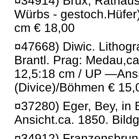
¤34914) Brüx, Rathaus.
Würbs - gestoch.Hüfer) 
cm € 18,00
¤47668) Diwic. Lithog
Brantl. Prag: Medau,ca
12,5:18 cm / UP —Ansi
(Divice)/Böhmen € 15,
¤37280) Eger, Bey, in 
Ansicht.ca. 1850. Bildg
¤34912) Franzensbrunn