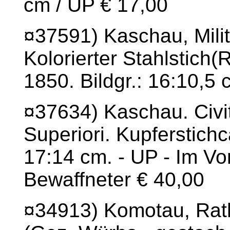
cm / UP € 17,00
¤37591) Kaschau, Mili
Kolorierter Stahlstich(
1850. Bildgr.: 16:10,5
¤37634) Kaschau. Civi
Superiori. Kupferstichc
17:14 cm. - UP - Im V
Bewaffneter € 40,00
¤34913) Komotau, Rath