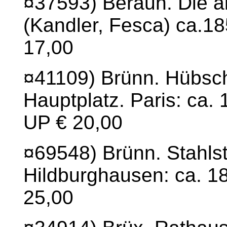
¤37593) Beraun. Die al
(Kandler, Fesca) ca.18
17,00
¤41109) Brünn. Hübsch
Hauptplatz. Paris: ca. 
UP € 20,00
¤69548) Brünn. Stahlst
Hildburghausen: ca. 18
25,00