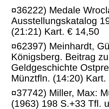
¤36222) Medale Wrocl
Ausstellungskatalog 19
(21:21) Kart. € 14,50
¤62397) Meinhardt, G
Königsberg. Beitrag z
Geldgeschichte Ostpre
Münztfln. (14:20) Kart
¤37742) Miller, Max: M
(1963) 198 S.+33 Tfl. u