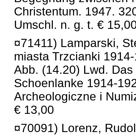
Christentum. 1947. 320
Umschl. n. g. t. € 15,0
¤71411) Lamparski, St
miasta Trzcianki 1914-
Abb. (14.20) Lwd. Das 
Schoenlanke 1914-192
Archeologiczne i Numiz
€ 13,00
¤70091) Lorenz, Rudol