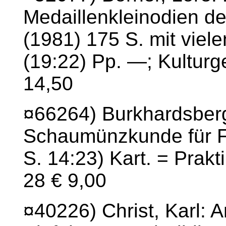
Medaillenkleinodien de
(1981) 175 S. mit vielen
(19:22) Pp. —; Kulturg
14,50
¤66264) Burkhardsberg
Schaumünzkunde für Fa
S. 14:23) Kart. = Prakt
28 € 9,00
¤40226) Christ, Karl: 