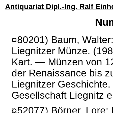
Antiquariat Dipl.-Ing. Ralf Ei
Num
¤80201) Baum, Walter:
Liegnitzer Münze. (198
Kart. — Münzen von 12
der Renaissance bis z
Liegnitzer Geschichte. 
Gesellschaft Liegnitz e
¤52077) Börner, Lore: