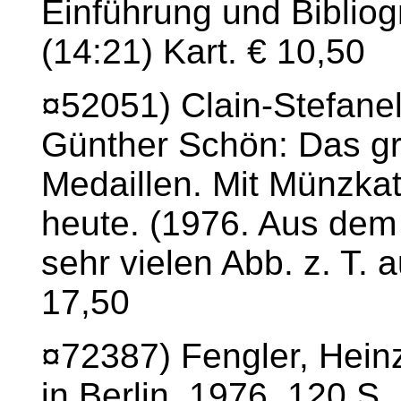
Einführung und Bibliog
(14:21) Kart. € 10,50
¤52051) Clain-Stefanell
Günther Schön: Das g
Medaillen. Mit Münzka
heute. (1976. Aus dem
sehr vielen Abb. z. T. a
17,50
¤72387) Fengler, Hein
in Berlin. 1976. 120 S.