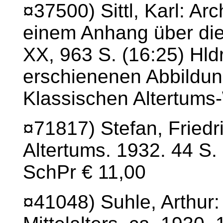
¤37500) Sittl, Karl: Ar
einem Anhang über die
XX, 963 S. (16:25) Hl
erschienenen Abbildu
Klassischen Altertums-
¤71817) Stefan, Fried
Altertums. 1932. 44 S. 
SchPr € 11,00
¤41048) Suhle, Arthur