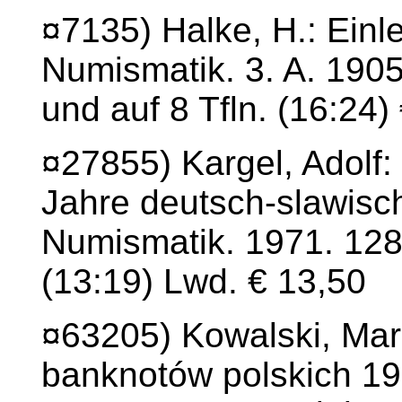
¤7135) Halke, H.: Einl
Numismatik. 3. A. 1905.
und auf 8 Tfln. (16:24)
¤27855) Kargel, Adolf
Jahre deutsch-slawisch
Numismatik. 1971. 128 
(13:19) Lwd. € 13,50
¤63205) Kowalski, Mari
banknotów polskich 19