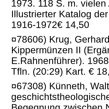
1973. 118 S. m. vielen
Illustrierter Katalog d
1916-1972€ 14,50
¤78606) Krug, Gerhard
Kippermünzen II (Erg
E.Rahnenführer). 1968.
Tfln. (20:29) Kart. € 18
¤67308) Künneth, Walte
geschichtstheologisch
Begegnung zwischen N