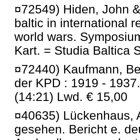
¤72549) Hiden, John & 
baltic in international 
world wars. Symposium.
Kart. = Studia Baltica
¤72440) Kaufmann, Ber
der KPD : 1919 - 1937.
(14:21) Lwd. € 15,00
¤40635) Lückenhaus, A
gesehen. Bericht e. d