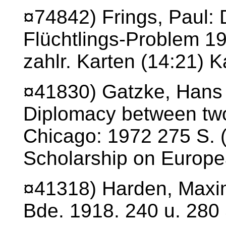
¤74842) Frings, Paul: 
Flüchtlings-Problem 19
zahlr. Karten (14:21) K
¤41830) Gatzke, Hans 
Diplomacy between tw
Chicago: 1972 275 S. 
Scholarship on Europe
¤41318) Harden, Maximi
Bde. 1918. 240 u. 280 