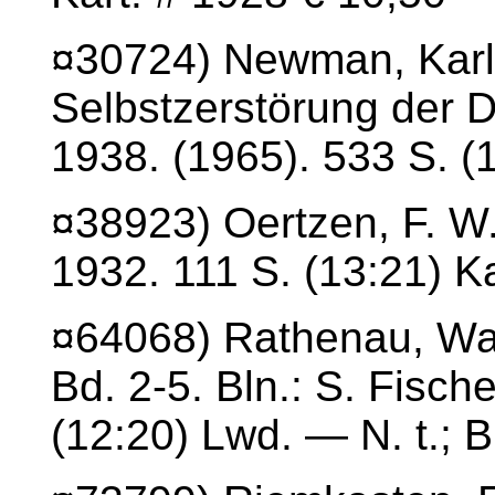
¤30724) Newman, Karl 
Selbstzerstörung der 
1938. (1965). 533 S. (1
¤38923) Oertzen, F. W. 
1932. 111 S. (13:21) Ka
¤64068) Rathenau, Wal
Bd. 2-5. Bln.: S. Fisch
(12:20) Lwd. — N. t.; B