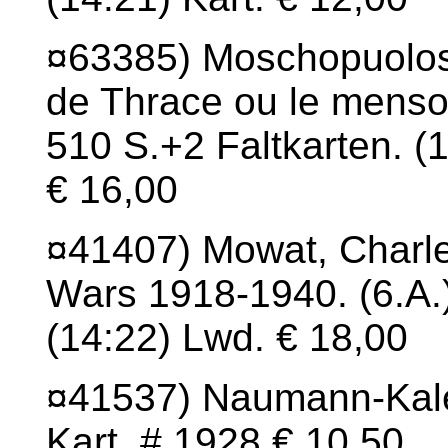
¤63385) Moschopuolos,
de Thrace ou le menso
510 S.+2 Faltkarten. (1
€ 16,00
¤41407) Mowat, Charle
Wars 1918-1940. (6.A.
(14:22) Lwd. € 18,00
¤41537) Naumann-Kalen
Kart. # 1928 € 10,50