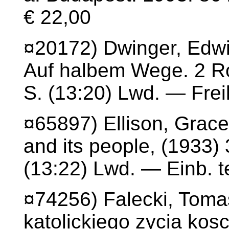
€ 22,00
¤20172) Dwinger, Edwin
Auf halbem Wege. 2 R
S. (13:20) Lwd. — Frei
¤65897) Ellison, Grace
and its people, (1933) 
(13:22) Lwd. — Einb. t
¤74256) Falecki, Toma
katolickiego zycia kos