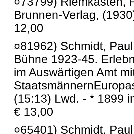
¤73799) Riemkasten, Fe
Brunnen-Verlag, (1930)
12,00
¤81962) Schmidt, Paul:
Bühne 1923-45. Erlebn
im Auswärtigen Amt mi
StaatsmännernEuropas
(15:13) Lwd. - * 1899 i
€ 13,00
¤65401) Schmidt, Paul: