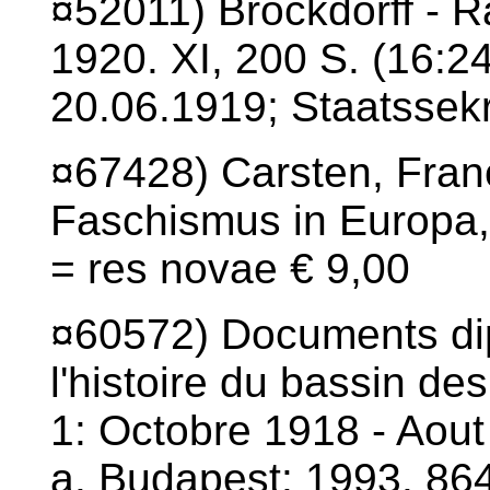
¤52011) Brockdorff - 
1920. XI, 200 S. (16:24
20.06.1919; Staatssek
¤67428) Carsten, Franc
Faschismus in Europa, 
= res novae € 9,00
¤60572) Documents dip
l'histoire du bassin d
1: Octobre 1918 - Aout
a. Budapest: 1993. 864