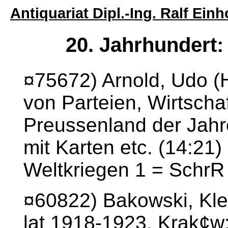
Antiquariat Dipl.-Ing. Ralf Ei
20. Jahrhundert:
¤75672) Arnold, Udo (H
von Parteien, Wirtscha
Preussenland der Jahr
mit Karten etc. (14:21
Weltkriegen 1 = SchrR
¤60822) Bakowski, Kl
lat 1918-1923. Krak¢w: