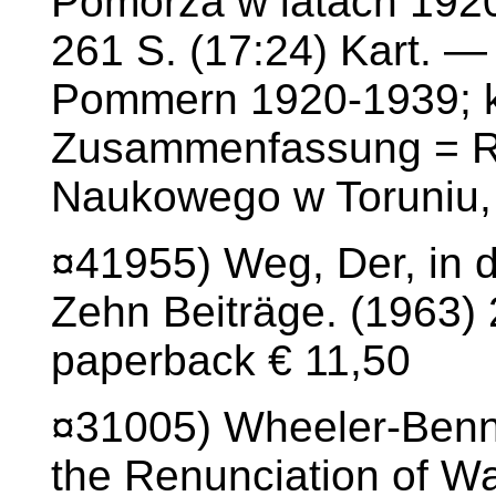
Pomorza w latach 192
261 S. (17:24) Kart. —
Pommern 1920-1939; k
Zusammenfassung = R
Naukowego w Toruniu, 
¤41955) Weg, Der, in d
Zehn Beiträge. (1963) 
paperback € 11,50
¤31005) Wheeler-Bennet
the Renunciation of Wa