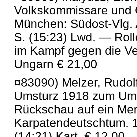
Volkskommissare und 
München: Südost-Vlg. A
S. (15:23) Lwd. — Rol
im Kampf gegen die Ve
Ungarn € 21,00
¤83090) Melzer, Rudol
Umsturz 1918 zum Umb
Rückschau auf ein Me
Karpatendeutschtum. 1
(14:21) Kart. € 12,00