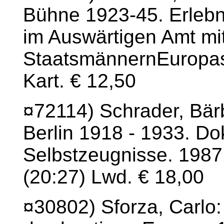
Bühne 1923-45. Erlebn
im Auswärtigen Amt mi
StaatsmännernEuropas.
Kart. € 12,50
¤72114) Schrader, Bärb
Berlin 1918 - 1933. D
Selbstzeugnisse. 1987.
(20:27) Lwd. € 18,00
¤30802) Sforza, Carlo: