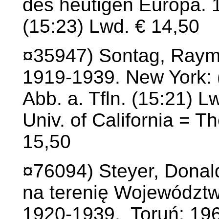
des heutigen Europa. 1
(15:23) Lwd. € 14,50
¤35947) Sontag, Raymo
1919-1939. New York: (
Abb. a. Tfln. (15:21) L
Univ. of California = T
15,50
¤76094) Steyer, Donal
na terenię Województ
1920-1939. Toruń: 196