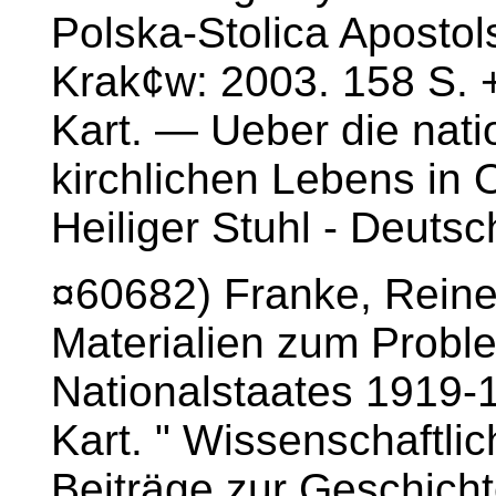
Polska-Stolica Aposto
Krak¢w: 2003. 158 S. +
Kart. — Ueber die nati
kirchlichen Lebens in 
Heiliger Stuhl - Deuts
¤60682) Franke, Reine
Materialien zum Proble
Nationalstaates 1919-1
Kart. " Wissenschaftli
Beiträge zur Geschich