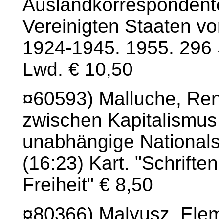
Auslandkorrespondente
Vereinigten Staaten v
1924-1945. 1955. 296 S
Lwd. € 10,50
¤60593) Malluche, Ren
zwischen Kapitalismu
unabhängige Nationalst
(16:23) Kart. "Schrifte
Freiheit" € 8,50
¤80366) Malyusz, Elem