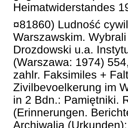
Heimatwiderstandes 1
¤81860) Ludność cywi
Warszawskim. Wybrali 
Drozdowski u.a. Instytu
(Warszawa: 1974) 554,
zahlr. Faksimiles + Fal
Zivilbevoelkerung im 
in 2 Bdn.: Pamiętniki. 
(Erinnerungen. Bericht
Archiwalia (Urkunden); 