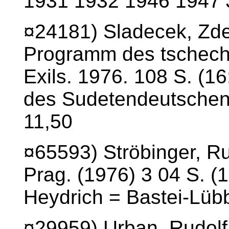
1931 1932 1946 1947 
¤24181) Sladecek, Zde
Programm des tschech
Exils. 1976. 108 S. (16
des Sudetendeutschen
11,50
¤65593) Ströbinger, Ru
Prag. (1976) 3 04 S. (
Heydrich = Bastei-Lübb
¤29959) Urban, Rudolf