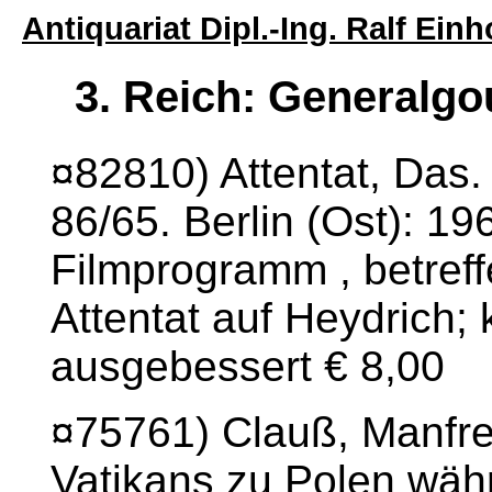
Antiquariat Dipl.-Ing. Ralf Ei
3. Reich: Generalgo
¤82810) Attentat, Das
86/65. Berlin (Ost): 196
Filmprogramm , betreff
Attentat auf Heydrich; 
ausgebessert € 8,00
¤75761) Clauß, Manfr
Vatikans zu Polen währ