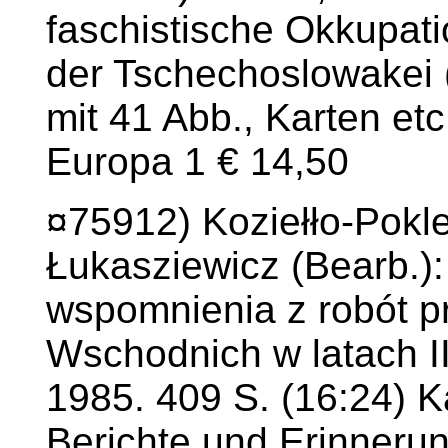
faschistische Okkupatio
der Tschechoslowakei 
mit 41 Abb., Karten et
Europa 1 € 14,50
¤75912) Koziełło-Pokl
Łukasziewicz (Bearb.):
wspomnienia z robót 
Wschodnich w latach II
1985. 409 S. (16:24) K
Berichte und Erinneru