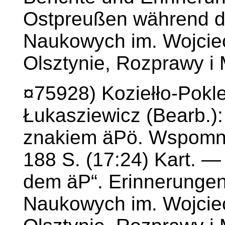
Ostpreußen während d
Naukowych im. Wojcie
Olsztynie, Rozprawy i 
¤75928) Koziełło-Pokl
Łukasziewicz (Bearb.):
znakiem äPö. Wspomnie
188 S. (17:24) Kart. —
dem äP“. Erinnerunge
Naukowych im. Wojcie