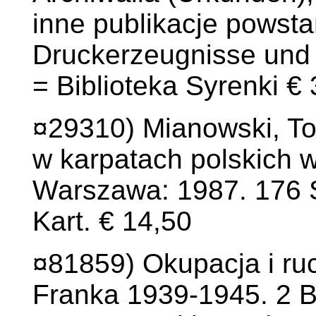
inne publikacje powst
Druckerzeugnisse und 
= Biblioteka Syrenki €
¤29310) Mianowski, To
w karpatach polskich 
Warszawa: 1987. 176 S.
Kart. € 14,50
¤81859) Okupacja i ru
Franka 1939-1945. 2 