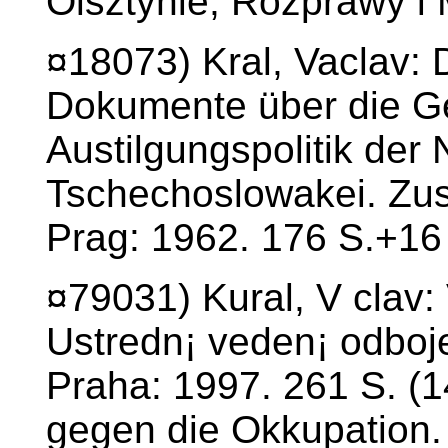
Olsztynie, Rozprawy i 
¤18073) Kral, Vaclav: 
Dokumente über die G
Austilgungspolitik der
Tschechoslowakei. Zus
Prag: 1962. 176 S.+16 T
¤79031) Kural, V clav: 
Ustredn¡ veden¡ odboj
Praha: 1997. 261 S. (1
gegen die Okkupation.