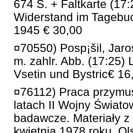
674 S. + Faltkarte (17
Widerstand im Tagebu
1945 € 30,00
¤70550) Posp¡šil, Jaro
m. zahlr. Abb. (17:25)
Vsetin und Bystric€ 16
¤76112) Praca przymu
latach II Wojny Światow
badawcze. Materiały z
kwietnia 1978 roku. Ol