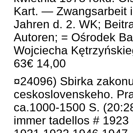
Kart. — Zwangsarbeit i
Jahren d. 2. WK; Beit
Autoren; = Ośrodek B
Wojciecha Kętrzyńskieg
63€ 14,00
¤24096) Sbirka zakonu 
ceskoslovenskeho. Prah
ca.1000-1500 S. (20:28
immer tadellos # 192