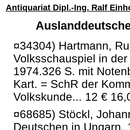
Antiquariat Dipl.-Ing. Ralf Ei
Auslanddeutsche
¤34304) Hartmann, Ru
Volksschauspiel in de
1974.326 S. mit Notenb
Kart. = SchR der Komm
Volkskunde... 12 € 16,
¤68685) Stöckl, Johan
Deutschen in Ungarn. 