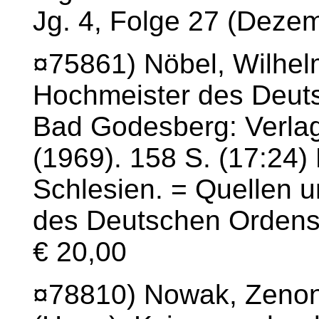
Jg. 4, Folge 27 (Deze
¤75861) Nöbel, Wilhel
Hochmeister des Deut
Bad Godesberg: Verlag 
(1969). 158 S. (17:24)
Schlesien. = Quellen 
des Deutschen Ordens.
€ 20,00
¤78810) Nowak, Zenon