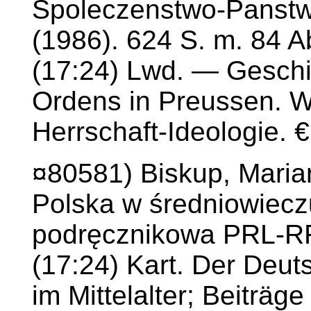
Spoleczenstwo-Panstw
(1986). 624 S. m. 84 A
(17:24) Lwd. — Gesch
Ordens in Preussen. Wi
Herrschaft-Ideologie. 
¤80581) Biskup, Marian
Polska w średniowiecz
podręcznikowa PRL-RF
(17:24) Kart. Der Deut
im Mittelalter; Beiträg