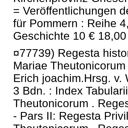
= Veröffentlichungen 
für Pommern : Reihe 4
Geschichte 10 € 18,00
¤77739) Regesta histor
Mariae Theutonicorum 
Erich joachim.Hrsg. v. 
3 Bdn. : Index Tabulari
Theutonicorum . Reges
- Pars II: Regesta Priv