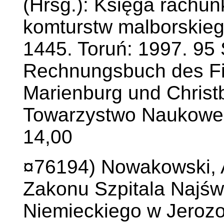
(Hrsg.): Księga rachu
komturstw malborskieg
1445. Toruń: 1997. 95 
Rechnungsbuch des Fi
Marienburg und Christb
Towarzystwo Naukowe 
14,00
¤76194) Nowakowski, 
Zakonu Szpitala Najśw
Niemieckiego w Jerozo