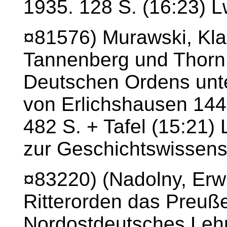
1935. 128 S. (16:23) L
¤81576) Murawski, Kl
Tannenberg und Thorn.
Deutschen Ordens unt
von Erlichshausen 144
482 S. + Tafel (15:21)
zur Geschichtswissensc
¤83220) (Nadolny, Erw
Ritterorden das Preuß
Nordostdeutsches Lehr