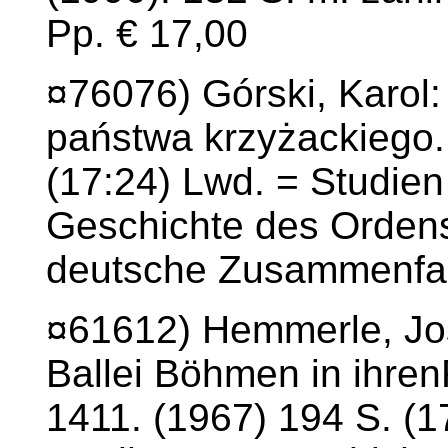
Pp. € 17,00
¤76076) Górski, Karol: 
państwa krzyżackiego.
(17:24) Lwd. = Studien
Geschichte des Ordensr
deutsche Zusammenfa
¤61612) Hemmerle, Jo
Ballei Böhmen in ihr
1411. (1967) 194 S. (1