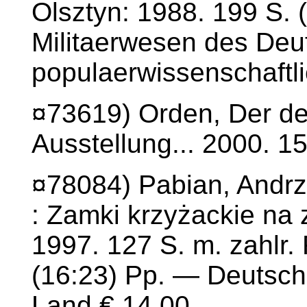
Olsztyn: 1988. 199 S. 
Militaerwesen des Deu
populaerwissenschaftli
¤73619) Orden, Der d
Ausstellung... 2000. 15
¤78084) Pabian, Andr
: Zamki krzyżackie na 
1997. 127 S. m. zahlr.
(16:23) Pp. — Deutsc
Land € 14,00