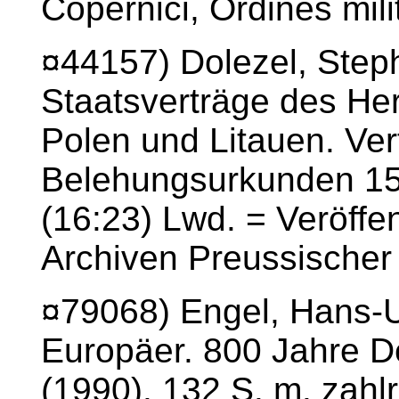
Copernici, Ordines mili
¤44157) Dolezel, Step
Staatsverträge des He
Polen und Litauen. Ve
Belehungsurkunden 15
(16:23) Lwd. = Veröffe
Archiven Preussischer 
¤79068) Engel, Hans-Ulr
Europäer. 800 Jahre D
(1990). 132 S. m. zahlr.