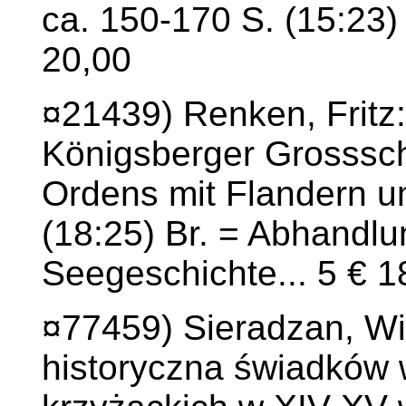
ca. 150-170 S. (15:23)
20,00
¤21439) Renken, Fritz
Königsberger Grosssch
Ordens mit Flandern um
(18:25) Br. = Abhandl
Seegeschichte... 5 € 1
¤77459) Sieradzan, W
historyczna świadków 