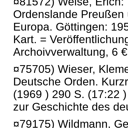
¤81572) Weise, Erich:
Ordenslande Preußen un
Europa. Göttingen: 195
Kart. = Veröffentlichu
Archoivverwaltung, 6 €
¤75705) Wieser, Klem
Deutsche Orden. Kurzr
(1969 ) 290 S. (17:22 
zur Geschichte des de
¤79175) Wildmann, Geo