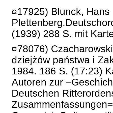
¤17925) Blunck, Hans F
Plettenberg.Deutschord
(1939) 288 S. mit Kart
¤78076) Czacharowski,
dziejżów państwa i Za
1984. 186 S. (17:23) K
Autoren zur –Geschich
Deutschen Ritterorden
Zusammenfassungen= U