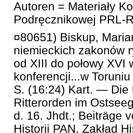
Autoren = Materiały Ko
Podręcznikowej PRL-R
¤80651) Biskup, Maria
niemieckich zakonów ry
od XIII do połowy XVI 
konferencji...w Toruniu
S. (16:24) Kart. — Di
Ritterorden im Ostseeg
d. 16. Jhdt.; Beiträge 
Historii PAN. Zakład H