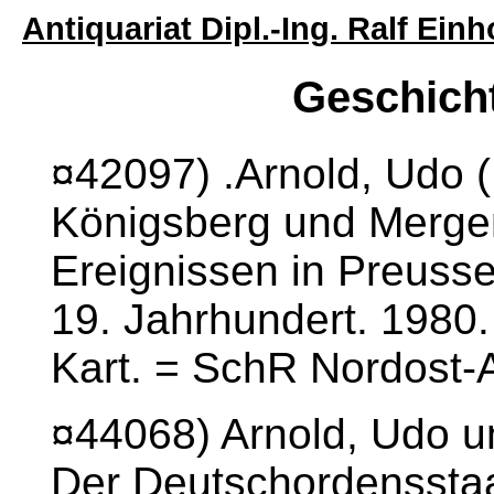
Antiquariat Dipl.-Ing. Ralf Ei
Geschicht
¤42097) .Arnold, Udo (
Königsberg und Merge
Ereignissen in Preuss
19. Jahrhundert. 1980.
Kart. = SchR Nordost-A
¤44068) Arnold, Udo u
Der Deutschordensstaa