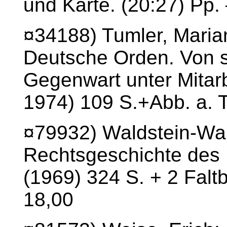
und Karte. (20:27) Pp
¤34188) Tumler, Maria
Deutsche Orden. Von s
Gegenwart unter Mitarb
1974) 109 S.+Abb. a. T
¤79932) Waldstein-War
Rechtsgeschichte des 
(1969) 324 S. + 2 Falt
18,00