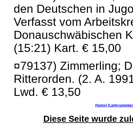
den Deutschen in Jug
Verfasst vom Arbeitskr
Donauschwäbischen Kult
(15:21) Kart. € 15,00
¤79137) Zimmerling; D
Ritterorden. (2. A. 199
Lwd. € 13,50
[home]
[Lieferungsbe
Diese Seite wurde zule