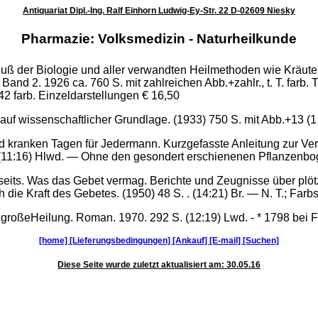
Antiquariat Dipl.-Ing. Ralf Einhorn Ludwig-Ey-Str. 22 D-02609 Niesky
Pharmazie: Volksmedizin - Naturheilkunde
nfluß der Biologie und aller verwandten Heilmethoden wie Kräut
 2. 1926 ca. 760 S. mit zahlreichen Abb.+zahlr., t. T. farb. Tfln.
42 farb. Einzeldarstellungen € 16,50
uf wissenschaftlicher Grundlage. (1933) 750 S. mit Abb.+13 (1 f
d kranken Tagen für Jedermann. Kurzgefasste Anleitung zur Ver
 (11:16) Hlwd. — Ohne den gesondert erschienenen Pflanzenbo
eits. Was das Gebet vermag. Berichte und Zeugnisse über plötz
ie Kraft des Gebetes. (1950) 48 S. . (14:21) Br. — N. T.; Farbsti
großeHeilung. Roman. 1970. 292 S. (12:19) Lwd. - * 1798 bei Fr
[home]
[Lieferungsbedingungen]
[Ankauf]
[E-mail]
[Suchen]
Diese Seite wurde zuletzt aktualisiert am: 30.05.16