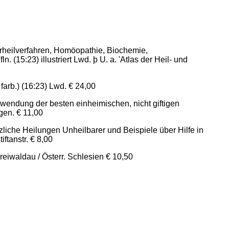
erheilverfahren, Homöopathie, Biochemie,
 (15:23) illustriert Lwd. þ U. a. 'Atlas der Heil- und
arb.) (16:23) Lwd. € 24,00
wendung der besten einheimischen, nicht giftigen
gen. € 11,00
liche Heilungen Unheilbarer und Beispiele über Hilfe in
ftanstr. € 8,00
eiwaldau / Österr. Schlesien € 10,50