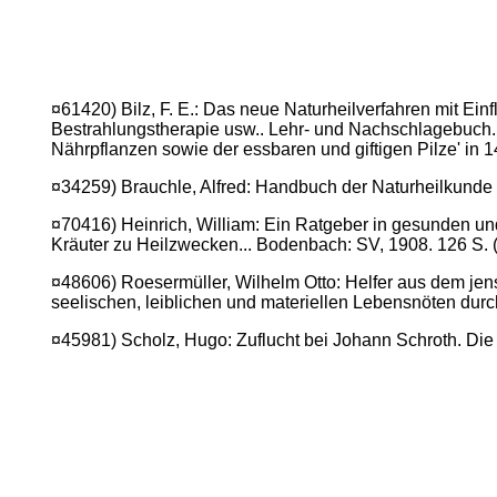
¤61420) Bilz, F. E.: Das neue Naturheilverfahren mit Ei
Bestrahlungstherapie usw.. Lehr- und Nachschlagebuch. Band
Nährpflanzen sowie der essbaren und giftigen Pilze' in 1
¤34259) Brauchle, Alfred: Handbuch der Naturheilkunde a
¤70416) Heinrich, William: Ein Ratgeber in gesunden un
Kräuter zu Heilzwecken... Bodenbach: SV, 1908. 126 S.
¤48606) Roesermüller, Wilhelm Otto: Helfer aus dem jens
seelischen, leiblichen und materiellen Lebensnöten durch d
¤45981) Scholz, Hugo: Zuflucht bei Johann Schroth. Die 