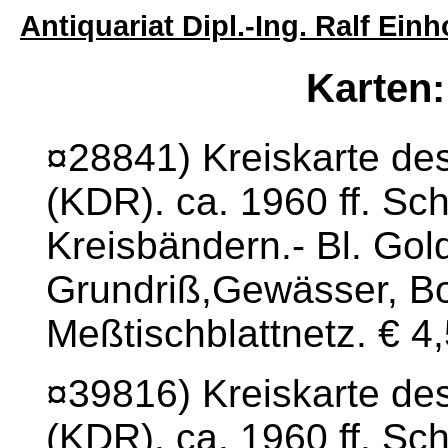
Antiquariat Dipl.-Ing. Ralf Ei
Karten:
¤28841) Kreiskarte de
(KDR). ca. 1960 ff. Sc
Kreisbändern.- Bl. Go
Grundriß,Gewässer, B
Meßtischblattnetz. € 4
¤39816) Kreiskarte de
(KDR). ca. 1960 ff. Sc