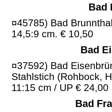
Bad 
¤45785) Bad Brunnthal.
14,5:9 cm. € 10,50
Bad Ei
¤37592) Bad Eisenbrün
Stahlstich (Rohbock, He
11:15 cm / UP € 24,00
Bad Fr