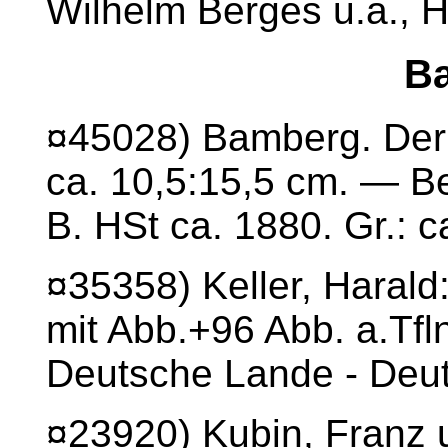
Wilhelm Berges u.a., H
B
¤45028) Bamberg. Der 
ca. 10,5:15,5 cm. — Be
B. HSt ca. 1880. Gr.: c
¤35358) Keller, Harald
mit Abb.+96 Abb. a.Tfl
Deutsche Lande - Deut
¤23920) Kubin, Franz u