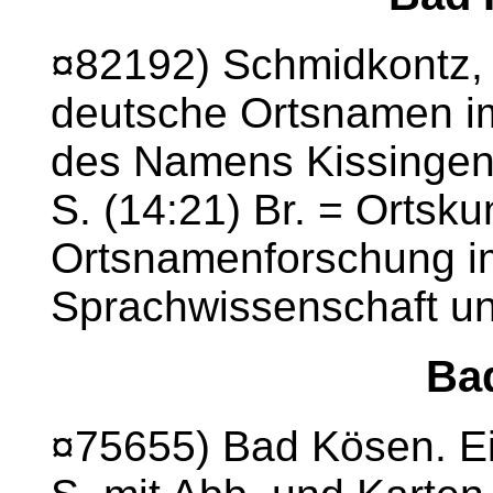
¤82192) Schmidkontz,
deutsche Ortsnamen i
des Namens Kissingen.
S. (14:21) Br. = Ortsk
Ortsnamenforschung i
Sprachwissenschaft un
Ba
¤75655) Bad Kösen. E