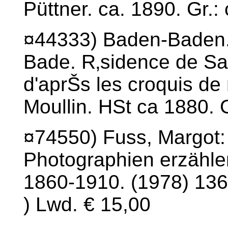
Püttner. ca. 1890. Gr.:
¤44333) Baden-Baden.
Bade. R‚sidence de Sa
d'aprŠs les croquis de
Moullin. HSt ca 1880. 
¤74550) Fuss, Margot:
Photographien erzähle
1860-1910. (1978) 136 S
) Lwd. € 15,00