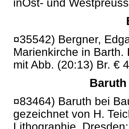
inOst- und Westpreuss
¤35542) Bergner, Edgar
Marienkirche in Barth. 
mit Abb. (20:13) Br. € 
Baruth
¤83464) Baruth bei Bau
gezeichnet von H. Teich
Lithographie. Dresden: