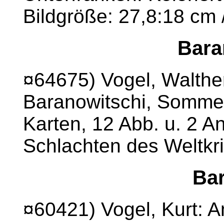
Bildgröße: 27,8:18 cm 
Bara
¤64675) Vogel, Walthe
Baranowitschi, Sommer
Karten, 12 Abb. u. 2 A
Schlachten des Weltkr
Bar
¤60421) Vogel, Kurt: A