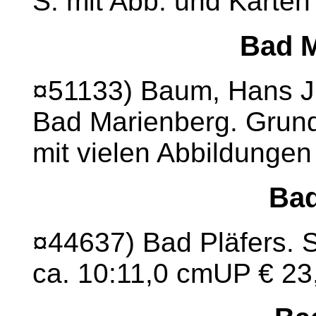
S. mit Abb. und Karten
Bad M
¤51133) Baum, Hans J
Bad Marienberg. Grund
mit vielen Abbildungen
Bad
¤44637) Bad Pläfers. St
ca. 10:11,0 cmUP € 23