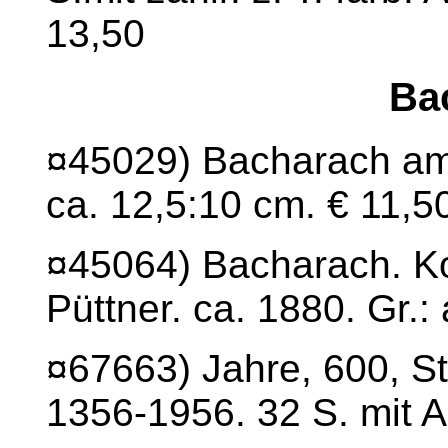
13,50
Ba
¤45029) Bacharach am 
ca. 12,5:10 cm. € 11,5
¤45064) Bacharach. Kol
Püttner. ca. 1880. Gr.:
¤67663) Jahre, 600, S
1356-1956. 32 S. mit A