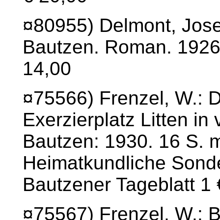
¤80955) Delmont, Jos
Bautzen. Roman. 1926.
14,00
¤75566) Frenzel, W.: 
Exerzierplatz Litten in 
Bautzen: 1930. 16 S. mi
Heimatkundliche Sond
Bautzener Tageblatt 1 
¤75567) Frenzel, W.: B