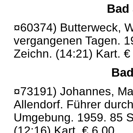
Bad 
¤60374) Butterweck, W
vergangenen Tagen. 19
Zeichn. (14:21) Kart. €
Bad
¤73191) Johannes, Mar
Allendorf. Führer durch
Umgebung. 1959. 85 S.
(12:16) Kart. € 6,00