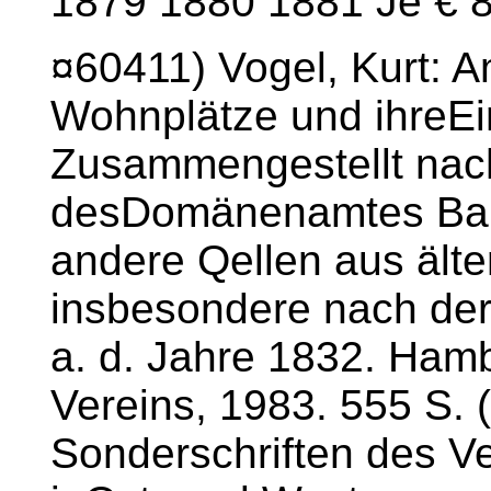
1879 1880 1881 Je € 
¤60411) Vogel, Kurt: A
Wohnplätze und ihreE
Zusammengestellt nach
desDomänenamtes Bar
andere Qellen aus älte
insbesondere nach der
a. d. Jahre 1832. Hamb
Vereins, 1983. 555 S. (
Sonderschriften des Ve