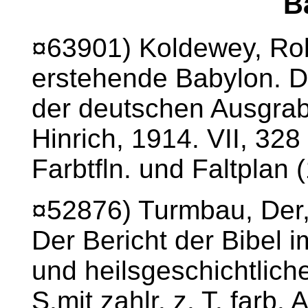
B
¤63901) Koldewey, Rob
erstehende Babylon. D
der deutschen Ausgrabu
Hinrich, 1914. VII, 328
Farbtfln. und Faltplan 
¤52876) Turmbau, Der,
Der Bericht der Bibel 
und heilsgeschichtlich
S.mit zahlr. z. T. farb. 