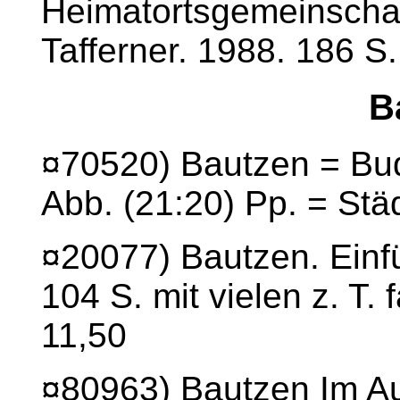
Heimatortsgemeinschaf
Tafferner. 1988. 186 S.
B
¤70520) Bautzen = Budy
Abb. (21:20) Pp. = Stä
¤20077) Bautzen. Einf
104 S. mit vielen z. T. 
11,50
¤80963) Bautzen Im Au