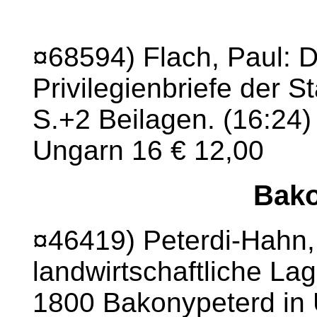
¤68594) Flach, Paul: D
Privilegienbriefe der S
S.+2 Beilagen. (16:24)
Ungarn 16 € 12,00
Bako
¤46419) Peterdi-Hahn, 
landwirtschaftliche L
1800 Bakonypeterd in 