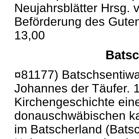
Neujahrsblätter Hrsg. 
Beförderung des Gute
13,00
Batsc
¤81177) Batschsentiwa
Johannes der Täufer. 
Kirchengeschichte ein
donauschwäbischen ka
im Batscherland (Batsch