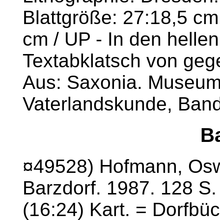
Blattgröße: 27:18,5 cm
cm / UP - In den hellen
Textabklatsch von gege
Aus: Saxonia. Museum
Vaterlandskunde, Band 
B
¤49528) Hofmann, Osw
Barzdorf. 1987. 128 S. 
(16:24) Kart. = Dorfbü