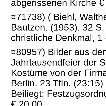
abgerissenen Kirche €
¤71738) ( Biehl, Walth
Bautzen. (1953). 32 S.
christliche Denkmal, 1
¤80957) Bilder aus d
Jahrtausendfeier der 
Kostüme von der Firma
Berlin. 23 Tfln. (23:15
Beiliegt: Festzugsord
€ 20,00