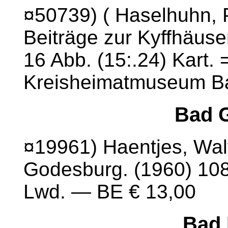
¤50739) ( Haselhuhn, P
Beiträge zur Kyffhäuse
16 Abb. (15:.24) Kart.
Kreisheimatmuseum B
Bad 
¤19961) Haentjes, Wal
Godesburg. (1960) 108 
Lwd. — BE € 13,00
Bad