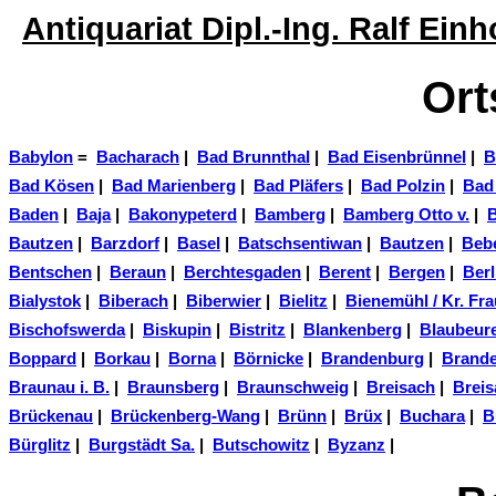
Antiquariat Dipl.-Ing. Ralf Ei
Ort
Babylon
=
Bacharach
|
Bad Brunnthal
|
Bad Eisenbrünnel
|
B
Bad Kösen
|
Bad Marienberg
|
Bad Pläfers
|
Bad Polzin
|
Bad
Baden
|
Baja
|
Bakonypeterd
|
Bamberg
|
Bamberg Otto v.
|
Bautzen
|
Barzdorf
|
Basel
|
Batschsentiwan
|
Bautzen
|
Beb
Bentschen
|
Beraun
|
Berchtesgaden
|
Berent
|
Bergen
|
Berl
Bialystok
|
Biberach
|
Biberwier
|
Bielitz
|
Bienemühl / Kr. Fra
Bischofswerda
|
Biskupin
|
Bistritz
|
Blankenberg
|
Blaubeur
Boppard
|
Borkau
|
Borna
|
Börnicke
|
Brandenburg
|
Brande
Braunau i. B.
|
Braunsberg
|
Braunschweig
|
Breisach
|
Breis
Brückenau
|
Brückenberg-Wang
|
Brünn
|
Brüx
|
Buchara
|
B
Bürglitz
|
Burgstädt Sa.
|
Butschowitz
|
Byzanz
|