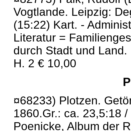
Vogtlande. Leipzig: D
(15:22) Kart. - Adminis
Literatur = Familienge
durch Stadt und Land. 
H. 2 € 10,00
P
¤68233) Plotzen. Getön
1860.Gr.: ca. 23,5:18
Poenicke, Album der Ri