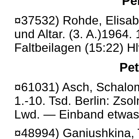
Pe
¤37532) Rohde, Elisa
und Altar. (3. A.)1964.
Faltbeilagen (15:22) H
Pet
¤61031) Asch, Schalo
1.-10. Tsd. Berlin: Zso
Lwd. — Einband etwas 
¤48994) Ganiushkina, 