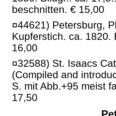
beschnitten. € 15,00
¤44621) Petersburg, Pl
Kupferstich. ca. 1820. 
16,00
¤32588) St. Isaacs Cat
(Compiled and introdu
S. mit Abb.+95 meist fa
17,50
Pe