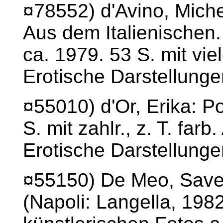
¤78552) d'Avino, Mich
Aus dem Italienischen. 
ca. 1979. 53 S. mit vie
Erotische Darstellunge
¤55010) d'Or, Erika: P
S. mit zahlr., z. T. farb
Erotische Darstellunge
¤55150) De Meo, Saver
(Napoli: Langella, 1982