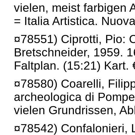
vielen, meist farbigen 
= Italia Artistica. Nuov
¤78551) Ciprotti, Pio
Bretschneider, 1959. 1
Faltplan. (15:21) Kart.
¤78580) Coarelli, Filip
archeologica di Pompei
vielen Grundrissen, Abb
¤78542) Confalonieri, L