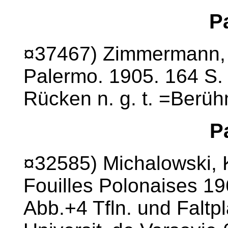
P
¤37467) Zimmermann, Ma
Palermo. 1905. 164 S.
Rücken n. g. t. =Berüh
P
¤32585) Michalowski, 
Fouilles Polonaises 19
Abb.+4 Tfln. und Faltp