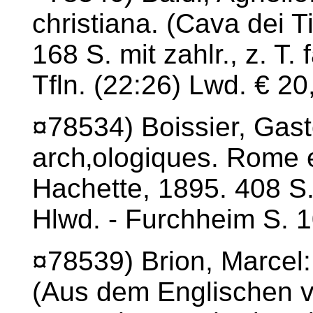
christiana. (Cava dei T
168 S. mit zahlr., z. T.
Tfln. (22:26) Lwd. € 20
¤78534) Boissier, Gas
arch‚ologiques. Rome e
Hachette, 1895. 408 S.
Hlwd. - Furchheim S. 1
¤78539) Brion, Marcel
(Aus dem Englischen vo