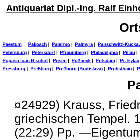
Antiquariat Dipl.-Ing. Ralf Ei
Ort
Paestum
=
Pakosch
|
Palermo
|
Palmyra
|
Panschwitz-Kucka
Petersburg
|
Petersdorf
|
Pfraumberg
|
Philadelphia
|
Pillau
|
Popasu Ioan Bischof
|
Posen
|
Pößneck
|
Potsdam
|
Pr. Eylau
Pressburg
|
Preßburg
|
Preßburg (Bratislava)
|
Probsthain
|
P
P
¤24929) Krauss, Friedr
griechischen Tempel. 1
(22:29) Pp. —Eigentums