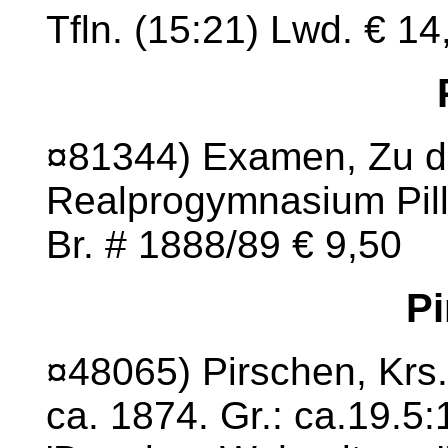
Tfln. (15:21) Lwd. € 14
¤81344) Examen, Zu de
Realprogymnasium Pilla
Br. # 1888/89 € 9,50
Pi
¤48065) Pirschen, Krs.
ca. 1874. Gr.: ca.19.5