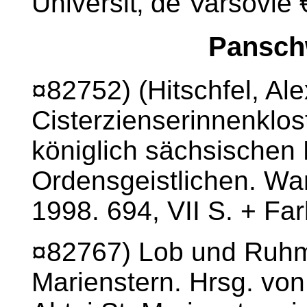
Universit‚ de Varsovie 
Pansch
¤82752) (Hitschfel, Al
Cisterzienserinnenklos
königlich sächsischen
Ordensgeistlichen. War
1998. 694, VII S. + Far
¤82767) Lob und Ruhme
Marienstern. Hrsg. von