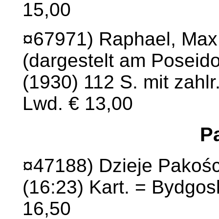
15,00
¤67971) Raphael, Max:
(dargestelt am Poseid
(1930) 112 S. mit zahlr.
Lwd. € 13,00
P
¤47188) Dzieje Pakości
(16:23) Kart. = Bydgo
16,50