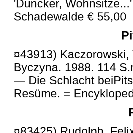
'Duncker, Wohnsitze...'
Schadewalde € 55,00
P
¤43913) Kaczorowski, 
Byczyna. 1988. 114 S.m
— Die Schlacht beiPit
Resüme. = Encyklopedi
¤83425) Rudolph, Felix