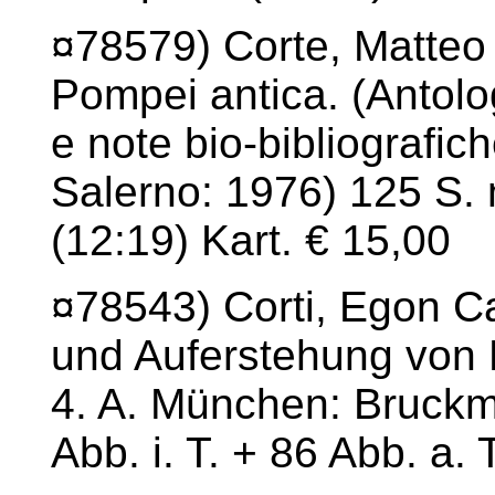
¤78579) Corte, Matteo 
Pompei antica. (Antolo
e note bio-bibliografic
Salerno: 1976) 125 S. m
(12:19) Kart. € 15,00
¤78543) Corti, Egon C
und Auferstehung von
4. A. München: Bruckma
Abb. i. T. + 86 Abb. a. 