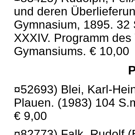
und deren Überlieferu
Gymnasium, 1895. 32 S.
XXXIV. Programm des 
Gymansiums. € 10,00
P
¤52693) Blei, Karl-Hein
Plauen. (1983) 104 S.m
€ 9,00
¤82773) Falk, Rudolf (