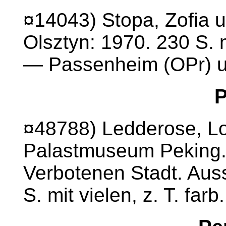
¤14043) Stopa, Zofia u
Olsztyn: 1970. 230 S. m
— Passenheim (OPr) 
P
¤48788) Ledderose, Lot
Palastmuseum Peking.
Verbotenen Stadt. Auss
S. mit vielen, z. T. far