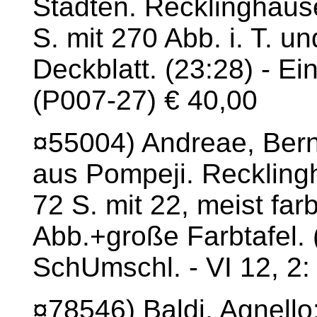
Städten. Recklinghaus
S. mit 270 Abb. i. T. un
Deckblatt. (23:28) - E
(P007-27) € 40,00
¤55004) Andreae, Ber
aus Pompeji. Reckling
72 S. mit 22, meist farb
Abb.+große Farbtafel. 
SchUmschl. - VI 12, 2
¤78546) Baldi, Agnello