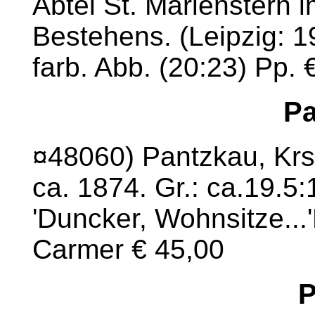
Abtei St. Marienstern i
Bestehens. (Leipzig: 1
farb. Abb. (20:23) Pp. 
Pa
¤48060) Pantzkau, Krs.
ca. 1874. Gr.: ca.19.5
'Duncker, Wohnsitze...'
Carmer € 45,00
P