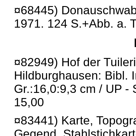
¤68445) Donauschwaben
1971. 124 S.+Abb. a. Tf
¤82949) Hof der Tuilerie
Hildburghausen: Bibl. I
Gr.:16,0:9,3 cm / UP -
15,00
¤83441) Karte, Topogr
Gegend. Stahlstichkart