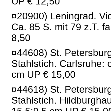
UP € 12,50
¤20900) Leningrad. Vi
Ca. 85 S. mit 79 z.T. f
8,50
¤44608) St. Petersbur
Stahlstich. Carlsruhe: c
cm UP € 15,00
¤44618) St. Petersburg
Stahlstich. Hildburghau