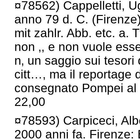
¤78562) Cappelletti, U
anno 79 d. C. (Firenze
mit zahlr. Abb. etc. a. Tf
non ‚, e non vuole ess
n‚ un saggio sui tesori 
citt…, ma il reportage 
consegnato Pompei al r
22,00
¤78593) Carpiceci, Alb
2000 anni fa. Firenze: