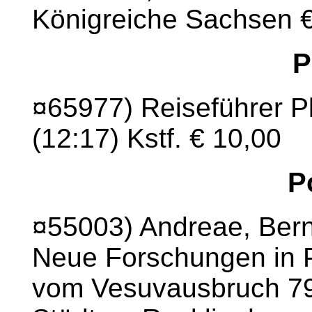
Königreiche Sachsen €
P
¤65977) Reiseführer Pl
(12:17) Kstf. € 10,00
P
¤55003) Andreae, Bern
Neue Forschungen in 
vom Vesuvausbruch 79 