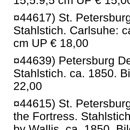
15,5:9,5 cm UP € 15,0
¤44617) St. Petersbur
Stahlstich. Carlsuhe: ca
cm UP € 18,00
¤44639) Petersburg De
Stahlstich. ca. 1850. B
22,00
¤44615) St. Petersburg
the Fortress. Stahlstic
by Wallis. ca. 1850. Bi