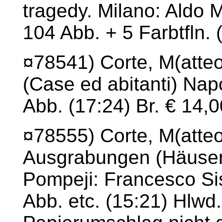
tragedy. Milano: Aldo M
104 Abb. + 5 Farbtfln. 
¤78541) Corte, M(atteo)
(Case ed abitanti) Napo
Abb. (17:24) Br. € 14,0
¤78555) Corte, M(atteo
Ausgrabungen (Häuser
Pompeji: Francesco Sis
Abb. etc. (15:21) Hlwd