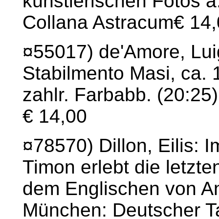
künstlerischen Fotos a.
Collana Astracum€ 14
¤55017) de'Amore, Luig
Stabilmento Masi, ca. 
zahlr. Farbabb. (20:25
€ 14,00
¤78570) Dillon, Eilis:
Timon erlebt die letzt
dem Englischen von An
München: Deutscher T