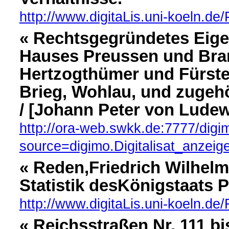
http://www.digitaLis.uni-koeln.de
« Rechtsgegründetes Eige
Hauses Preussen und Bra
Hertzogthümer und Fürsten
Brieg, Wohlau, und zugehö
/ [Johann Peter von Ludew
http://ora-web.swkk.de:7777/digi
source=digimo.Digitalisat_anzei
« Reden,Friedrich Wilhel
Statistik desKönigstaats 
http://www.digitaLis.uni-koeln.d
« Reichsstraßen Nr. 111 b