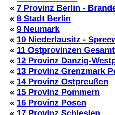
«
7 Provinz Berlin - Bran
«
8 Stadt Berlin
«
9 Neumark
«
10 Niederlausitz - Spree
«
11 Ostprovinzen Gesamt
«
12 Provinz Danzig-West
«
13 Provinz Grenzmark 
«
14 Provinz Ostpreußen
«
15 Provinz Pommern
«
16 Provinz Posen
«
17 Provinz Schlesien