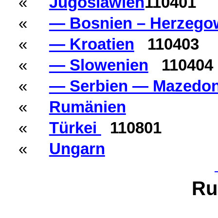
«
Jugoslawien
110401
«
— Bosnien – Herzego
«
— Kroatien
110403
«
— Slowenien
110404
«
— Serbien — Mazedon
«
Rumänien
«
Türkei
110801
«
Ungarn
Ru