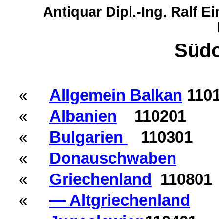
Antiquar Dipl.-Ing. Ralf 
Südo
«
Allgemein Balkan
110
«
Albanien
110201
«
Bulgarien
110301
«
Donauschwaben
«
Griechenland
110801
«
— Altgriechenland