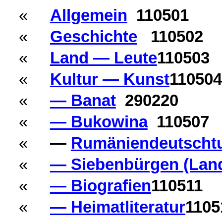
«
Allgemein
110501
«
Geschichte
110502
«
Land — Leute
110503
«
Kultur — Kunst
110504
«
— Banat
290220
«
— Bukowina
110507
«
—
Rumäniendeutscht
«
— Siebenbürgen (Lan
«
— Biografien
110511
«
— Heimatliteratur
1105