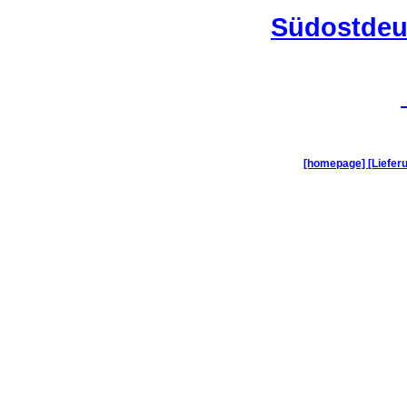
Südostdeut
[homepage]
[Liefe